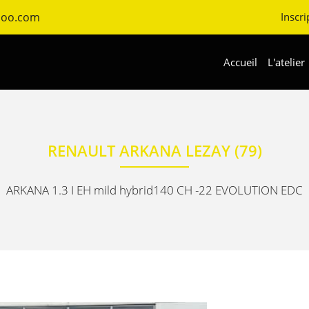
Inscri
Accueil
L'atelier
RENAULT ARKANA LEZAY (79)
ARKANA 1.3 I EH mild hybrid140 CH -22 EVOLUTION EDC
rciales à