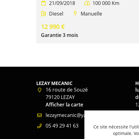
21/09/2018
100 000 Km


Diesel
Manuelle


12 990 €
Garantie 3 mois
LEZAY MECANIC
H
16 route de Souzé
l
79120 LEZAY
d
Afficher la carte
1
s
d
05 49 29 41 63
Ce site nécessite l'ut
optimale. Vo