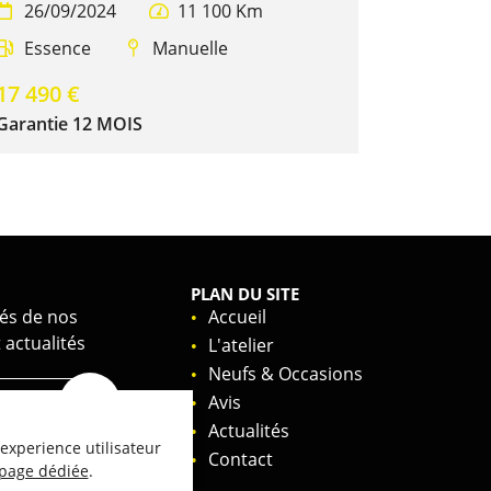
26/09/2024
11 100 Km


Essence
Manuelle


17 490 €
Garantie 12 MOIS
PLAN DU SITE
és de nos
Accueil
 actualités
L'atelier
Neufs & Occasions
Avis
Actualités
 experience utilisateur
Contact
 page dédiée
.