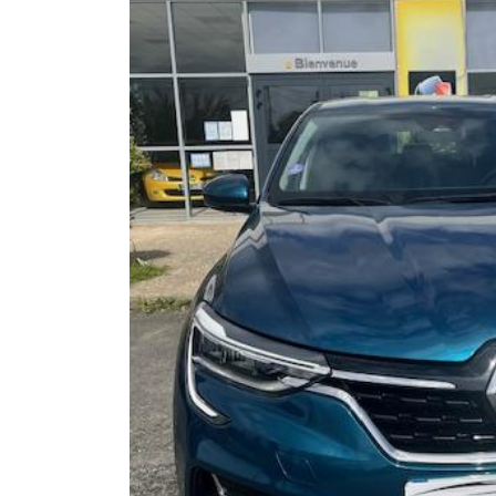
l'adresse email indiqué ci-dessus. Vous pouvez vous désinscrire à tout 
1er janvier 1996
utilisant
le formulaire de désinscription
.
Euro 3
– Date de mise en circulation :
1er janvier 2001
INSCRIPTION
Euro 4
– Date de mise en circulation :
1er janvier 2006
Euro 5
– Date de mise en circulation :
1er janvier 2011
Euro 6b
– Date de mise en circulation :
1er septembre 2015
Euro 6c
– Date de mise en circulation :
1er septembre 2017