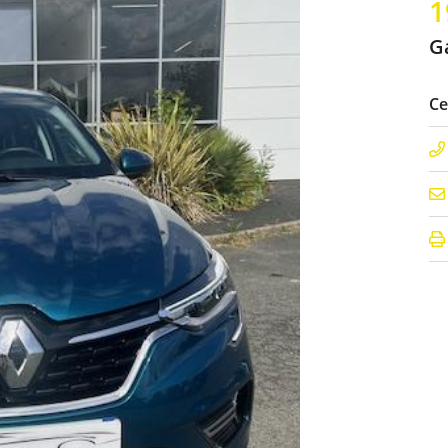
1
moment en
G
Ce