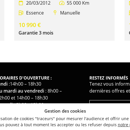
20/03/2012
55 000 Km


Essence
Manuelle


10 990 €
Garantie 3 mois
ORAIRES D'OUVERTURE :
RESTEZ INFORMÉS
undi
:14h00 – 18h30
Tenez vous inform
u mardi au vendredi
: 8h00 –
dernières offres et
2h00 et 14h00 – 18h30
amedi
: 8h00 - 12h00
Gestion des cookies
imanche
: fermé
ilisation de cookies "traceurs" pour mesurer l'audience et offrir une
us pouvez à tout moment les accepter ou les refuser depuis
notre